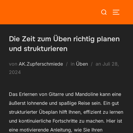
Zum
Suchen
Inhalt
SEITEN
nach:
springen
Die Zeit zum Üben richtig planen
und strukturieren
Veröffentlicht
von
AK.Zupferschmiede
in
Üben
an
Juli 28,
am
2024
Das Erlernen von Gitarre und Mandoline kann eine
äußerst lohnende und spaßige Reise sein. Ein gut
strukturierter Übeplan hilft Ihnen, effizient zu lernen
und kontinuierliche Fortschritte zu machen. Hier ist
eine motivierende Anleitung, wie Sie Ihren